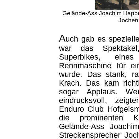
Gelände-Ass Joachim Happel
Jochen 
A
uch gab es speziell
war das Spektake
Superbikes, eine
Rennmaschine für ei
wurde. Das stank, ra
Krach. Das kam rich
sogar Applaus. Wen
eindrucksvoll, zeig
Enduro Club Hofgeisma
die prominenten Ka
Gelände-Ass Joachi
Streckensprecher Joc