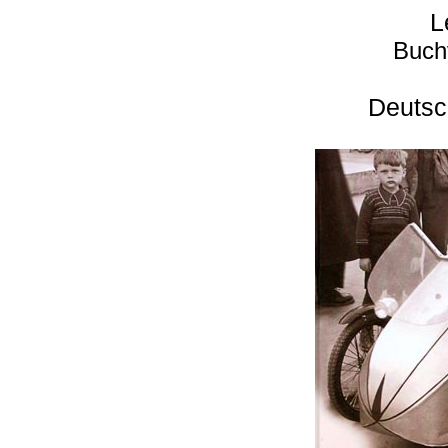
L
Buch
Deutsc