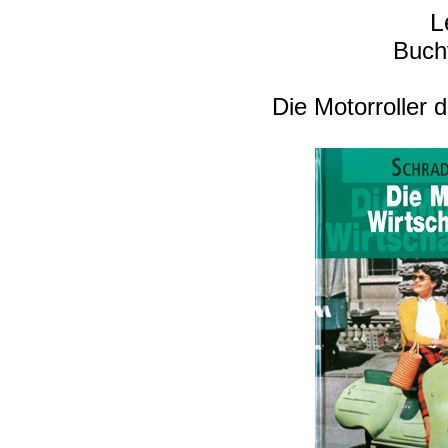
L
Buch
Die Motorroller 