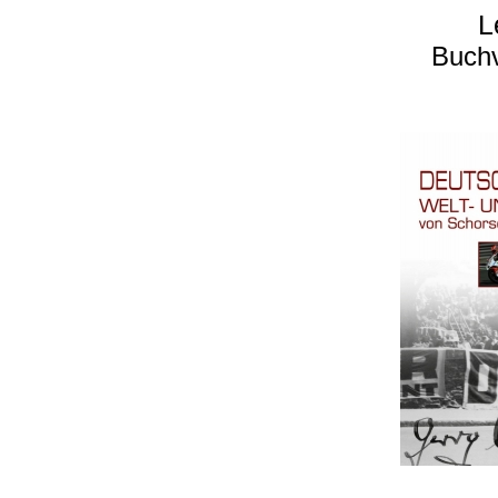
L
Buchv