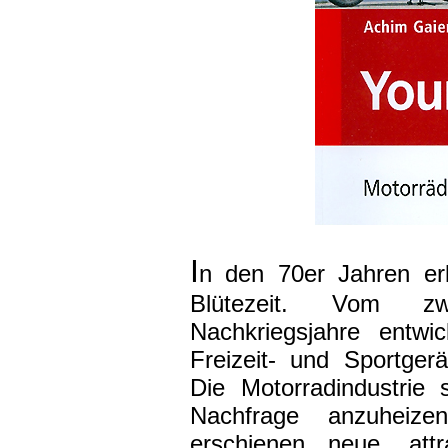
I
n den 70er Jahren erl
Blütezeit. Vom zwe
Nachkriegsjahre entwi
Freizeit- und Sportge
Die Motorradindustrie 
Nachfrage anzuheize
erschienen neue, att