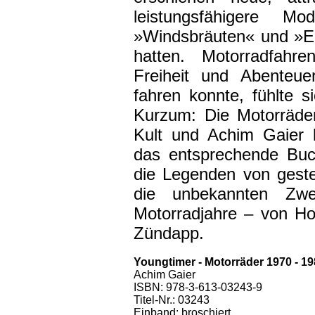
leistungsfähigere M
»Windsbräuten« und »El
hatten. Motorradfa
Freiheit und Abenteue
fahren konnte, fühlte 
Kurzum: Die Motorräde
Kult und Achim Gaier 
das entsprechende Buc
die Legenden von geste
die unbekannten Zwei
Motorradjahre – von H
Zündapp.
Youngtimer - Motorräder 1970 - 1
Achim Gaier
ISBN: 978-3-613-03243-9
Titel-Nr.: 03243
Einband: broschiert