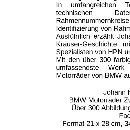
In umfangreichen Ta
technischen Dat
Rahmennummernkreis
Identifizierung von Rah
Ausführlich erzählt Jo
Krauser-Geschichte 
Spezialisten von HPN 
Mit den über 300 farbi
umfassendste Werk 
Motorräder von BMW aus
Johann 
BMW Motorräder Zw
Über 300 Abbildung
Fad
Format 21 x 28 cm, 3