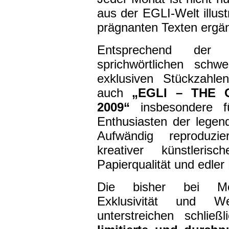
aus der EGLI-Welt illust
prägnanten Texten ergän
Entsprechend der 
sprichwörtlichen schw
exklusiven Stückzahle
auch
„EGLI – THE 
2009“
insbesondere f
Enthusiasten der legen
Aufwändig reproduzi
kreativer künstlerisc
Papierqualität und edler
Die bisher bei Moto
Exklusivität und We
unterstreichen schlie