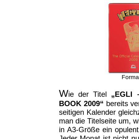
Format
W
ie der Titel
„EGLI 
BOOK 2009“
bereits ve
seitigen Kalender gleich
man die Titelseite um, 
in A3-Größe ein opulen
Jeder Monat ist nicht n