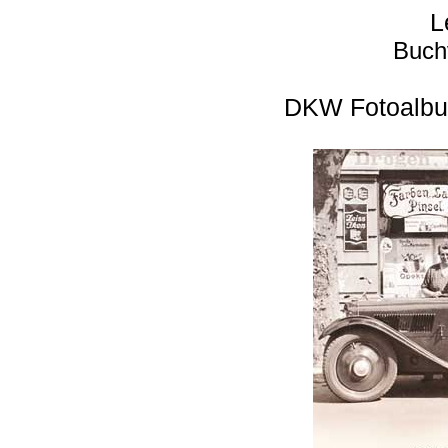
L
Buch
DKW Fotoalbu