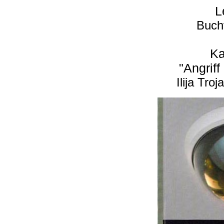
L
Buch
Ka
"Angriff
Ilija Tro