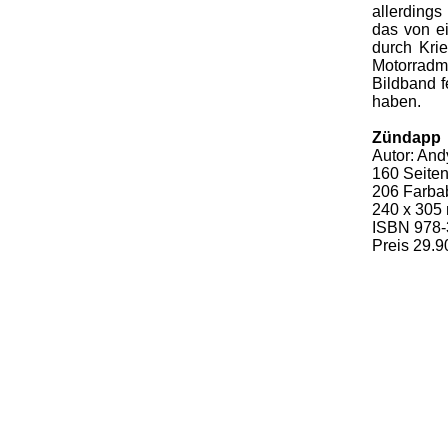
allerding
das von ei
durch Kri
Motorrad
Bildband f
haben.
Zündapp
Autor: And
160 Seite
206 Farba
240 x 305
ISBN 978-
Preis
29.