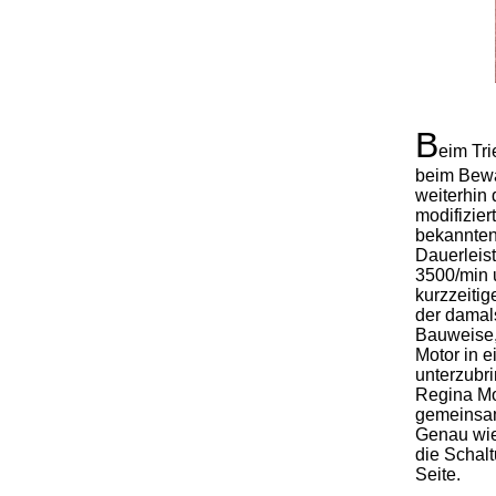
B
eim Tr
beim Bewä
weiterhin 
modifizie
bekannten
Dauerleis
3500/min 
kurzzeiti
der damal
Bauweise,
Motor in 
unterzubri
Regina Mo
gemeinsam
Genau wie
die Schalt
Seite.