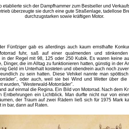
b etablierte sich der Dampfhammer zum Bestseller und Verkaufs
trieb überzeugte sie durch eine gute Straßenlage, tadellose B
durchzugstarken sowie kräftigen Motor.
der Fünfziger gab es allerdings auch kaum ernsthafte Konku
otorrad fuhr, saß auf einer qualmenden und stinkenden 
 in der Regel mit 98, 125 oder 250 Kubik. Es waren keine a
 Dinger, die im Alltag zu funktionieren hatten, günstig in der 
nig Geld im Unterhalt kosteten und obendrein auch noch zuver
reundlich zu sein hatten. Diese Vehikel nannte man spöttisch
torräder", oder auch, weil sie bei Wind und Wetter über di
t wurden, "Westerwald-Motorräder".
and auf einmal die Regina. Ein Bild von Motorrad. Nach dem Kri
n Entbehrungen ein Lichtblick. Man durfte nicht nur von eine
räumen, der Traum auf zwei Rädern ließ sich für 1975 Mark k
 in bar, dann auf Raten.