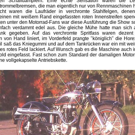
ten Schalldämpfern. Eine echte Sensation waren die Leic
trommelbremsen, die man eigentlich nur von Rennmaschinen h
icht waren die Laufräder in verchromte Stahlfelgen, dene
 einen mit weißem Rand eingefassten roten Innenstreifen spendi
ten unter den Motorrad-Fans war diese Ausführung die Show sc
nfach verdammt edel aus. Die gleiche Mühe hatte man sich
ftank gegeben. Auf das verchromte Spritfass waren dezent 
en von Hand liniert, im Vorderfeld prangte "königlich" die Hore
teil saß das Kniegummi und auf dem Tankrücken war ein mit w
tes rotes Feld lackiert. Auf Wunsch gab es die Maschine auch 
old eingefasst. Fast schon zum Standard der damaligen Motor
ne vollgekapselte Antriebskette.