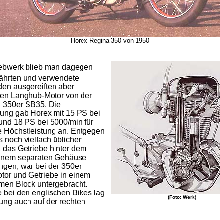
Horex Regina 350 von 1950
iebwerk blieb man dagegen
hrten und verwendete
den ausgereiften aber
rten Langhub-Motor von der
 350er SB35. Die
tung gab Horex mit 15 PS bei
und 18 PS bei 5000/min für
ge Höchstleistung an. Entgegen
s noch vielfach üblichen
 das Getriebe hinter dem
einem separaten Gehäuse
ngen, war bei der 350er
tor und Getriebe in einem
en Block untergebracht.
 bei den englischen Bikes lag
(Foto: Werk)
ung auch auf der rechten