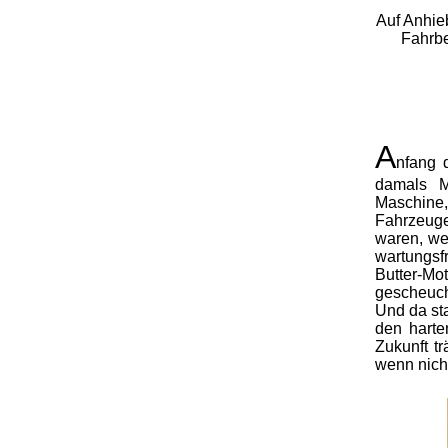
Auf Anhie
Fahrbe
A
nfang 
damals M
Maschine,
Fahrzeuge,
waren, we
wartungsf
Butter-Mo
gescheuch
Und da st
den harte
Zukunft t
wenn nicht