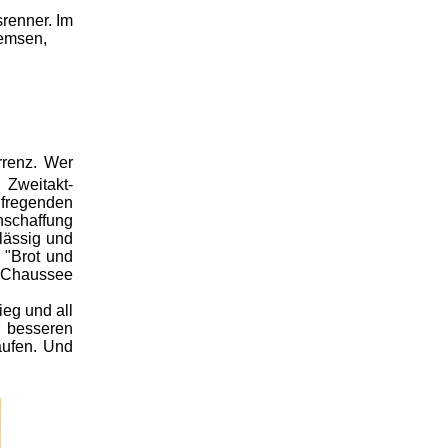
renner. Im
remsen,
rrenz. Wer
Zweitakt-
ufregenden
Anschaffung
lässig und
 "Brot und
e Chaussee
eg und all
r besseren
aufen. Und