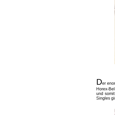
D
er eno
Horex-Bel
und somit
Singles g