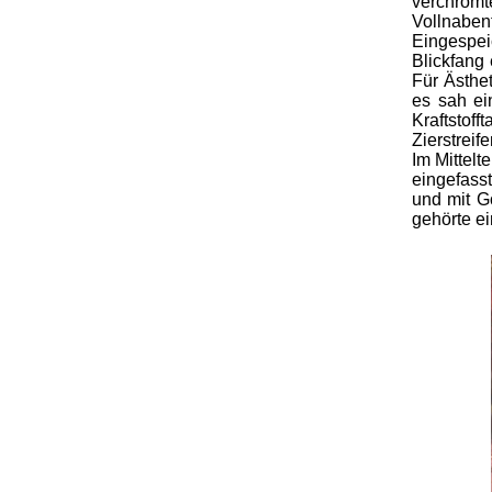
verchrom
Vollnaben
Eingespe
Blickfang
Für Ästhe
es sah ei
Kraftstof
Zierstreif
Im Mittel
eingefass
und mit G
gehörte ei