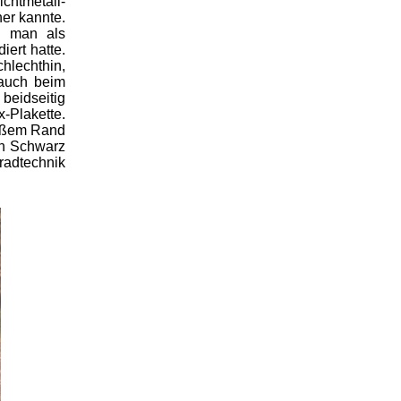
htmetall-
er kannte.
n man als
ert hatte.
hlechthin,
 auch beim
beidseitig
x-Plakette.
eißem Rand
in Schwarz
radtechnik