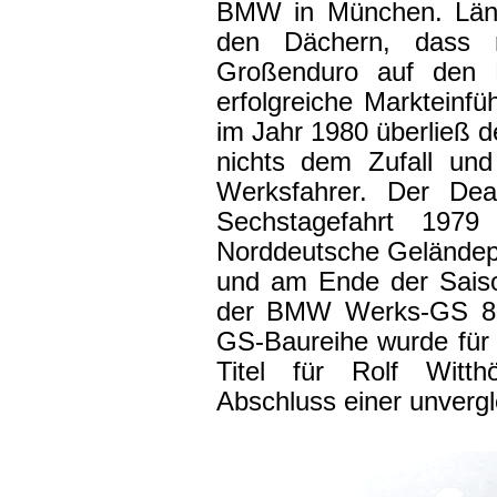
BMW in München. Längs
den Dächern, dass
Großenduro auf den M
erfolgreiche Marktein
im Jahr 1980 überließ d
nichts dem Zufall und 
Werksfahrer. Der Deal
Sechstagefahrt 197
Norddeutsche Geländepr
und am Ende der Saiso
der BMW Werks-GS 800
GS-Baureihe wurde für 
Titel für Rolf Witth
Abschluss einer unvergl