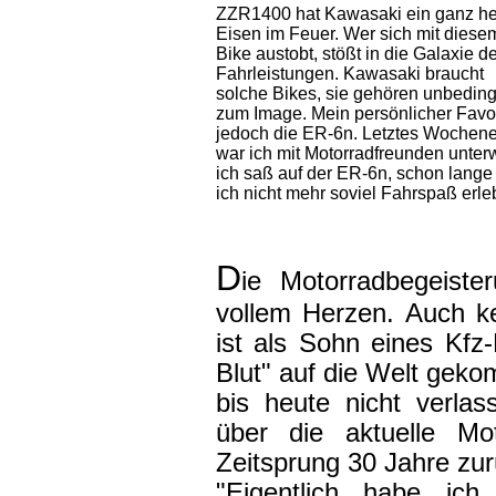
ZZR1400 hat Kawasaki ein ganz h
Eisen im Feuer. Wer sich mit diese
Bike austobt, stößt in die Galaxie d
Fahrleistungen. Kawasaki braucht
solche Bikes, sie gehören unbeding
zum Image. Mein persönlicher Favori
jedoch die ER-6n. Letztes Wochen
war ich mit Motorradfreunden unter
ich saß auf der ER-6n, schon lange
ich nicht mehr soviel Fahrspaß erleb
D
ie Motorradbegeiste
vollem Herzen. Auch k
ist als Sohn eines Kfz-
Blut" auf die Welt geko
bis heute nicht verla
über die aktuelle Mot
Zeitsprung 30 Jahre zur
"Eigentlich habe ich