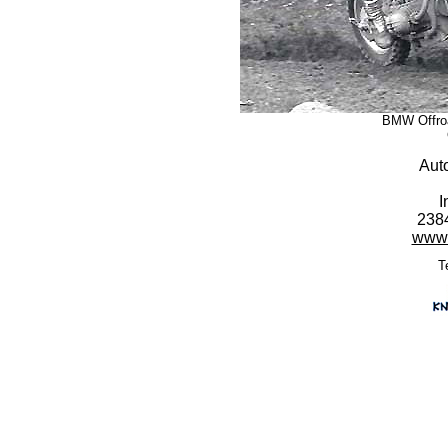
BMW Offroa
Aut
I
238
www.
T