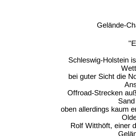
Gelände-Cha
"E
Schleswig-Holstein is
Wett
bei guter Sicht die 
Ans
Offroad-Strecken au
Sand 
oben allerdings kaum e
Old
Rolf Witthöft, einer
Gelän