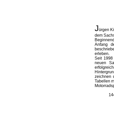
J
ürgen Ki
dem Sachs
Beginnend 
Anfang d
beschrieb
erleben.
Seit 1998
neuen Sac
erfolgrei
Hintergrun
zeichnen 
Tabellen 
Motorradsp
14