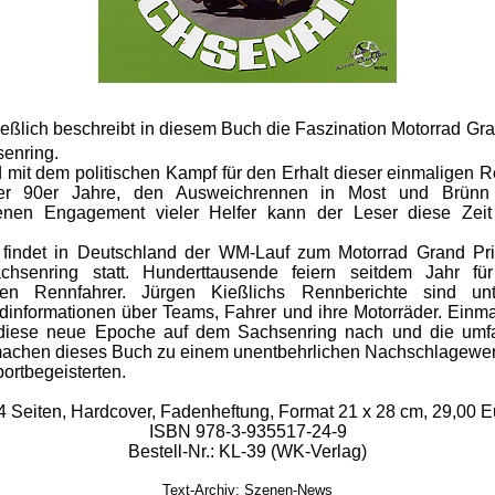
eßlich beschreibt in diesem Buch die Faszination Motorrad Gra
enring.
mit dem politischen Kampf für den Erhalt dieser einmaligen 
er 90er Jahre, den Ausweichrennen in Most und Brün
enen Engagement vieler Helfer kann der Leser diese Zei
 findet in Deutschland der WM-Lauf zum Motorrad Grand Pr
hsenring statt. Hunderttausende feiern seitdem Jahr fü
chen Rennfahrer. Jürgen Kießlichs Rennberichte sind unt
dinformationen über Teams, Fahrer und ihre Motorräder. Einma
diese neue Epoche auf dem Sachsenring nach und die umf
machen dieses Buch zu einem unentbehrlichen Nachschlagewerk
ortbegeisterten.
4 Seiten, Hardcover, Fadenheftung, Format 21 x 28 cm, 29,00 E
ISBN 978-3-935517-24-9
Bestell-Nr.: KL-39 (WK-Verlag)
Text-Archiv: Szenen-News