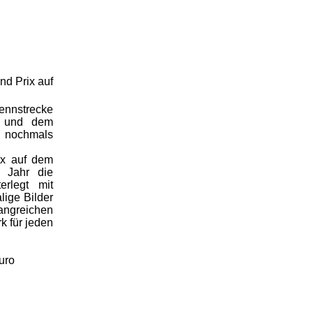
nd Prix auf
Rennstrecke
n und dem
t nochmals
ix auf dem
r Jahr die
erlegt mit
lige Bilder
angreichen
 für jeden
uro