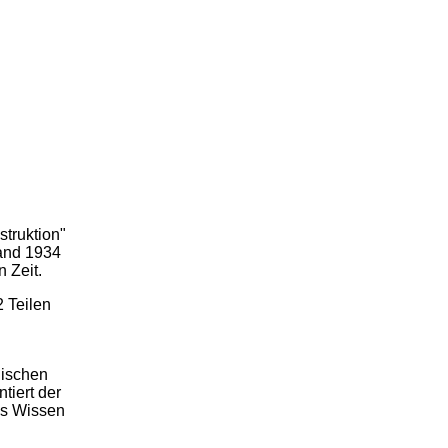
truktion"
tand 1934
 Zeit.
 Teilen
gischen
tiert der
es Wissen