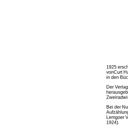
1925 ersch
vonCurt Ha
in den Büc
Der Verlag
herausgebr
Zweiradwis
Bei der Nu
Aufzählung
Lemgoer Ve
1924).