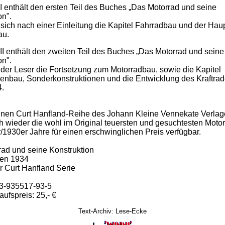
I enthält den ersten Teil des Buches „Das Motorrad und seine
on".
t sich nach einer Einleitung die Kapitel Fahrradbau und der Hau
au.
II enthält den zweiten Teil des Buches „Das Motorrad und seine
on".
t der Leser die Fortsetzung zum Motorradbau, sowie die Kapitel
nbau, Sonderkonstruktionen und die Entwicklung des Kraftrad
4.
einen Curt Hanfland-Reihe des Johann Kleine Vennekate Verlag
h wieder die wohl im Original teuersten und gesuchtesten Moto
/1930er Jahre für einen erschwinglichen Preis verfügbar.
ad und seine Konstruktion
sen 1934
er Curt Hanfland Serie
n
3-935517-93-5
ufspreis: 25,- €
Text-Archiv: Lese-Ecke