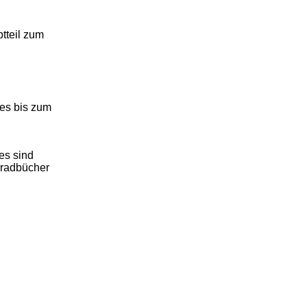
ptteil zum
es bis zum
es sind
rradbücher