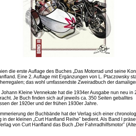
ien die erste Auflage des Buches „Das Motorrad und seine Kons
nfland. Eine 2. Auflage mit Ergänzungen von L. Ptaczowsky s
herregalen; das wohl umfassendste Zweiradbuch der damaligen
 Johann Kleine Vennekate hat die 1934er Ausgabe nun neu in 2
acht. Je Buch finden sich auf jeweils ca. 350 Seiten geballtes
sen der 1920er und der frühen 1930er Jahre.
mmerierung der Buchbände hat der Verlag sich einer chronolo
 in der kleinen „Curt Hanfland Reihe" bedient. Als Band I präsen
rlag von Curt Hanfland das Buch „Der Fahrradhilfsmotor" (Alt