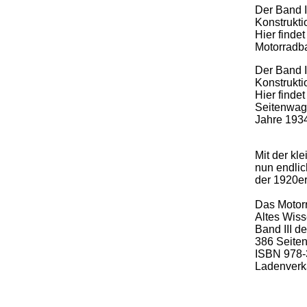
Der Band I
Konstrukti
Hier finde
Motorradb
Der Band I
Konstrukti
Hier finde
Seitenwage
Jahre 193
Mit der kl
nun endlic
der 1920er
Das Motorr
Altes Wis
Band III d
386 Seite
ISBN 978-
Ladenverka