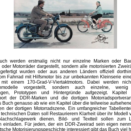
ch werden erstmalig nicht nur einzelne Marken oder Ba
r oder Motorräder dargestellt, sondern alle motorisierten Zweirä
efertigt wurden oder aus anderen Ländern offiziell dorthin 
m Fahrrad mit Hilfsmotor bis zur unbekannten Kleinserie ein
mit einem 170-Grad-V-Viertaktmotors. Dabei werden nich
enmodelle vorgestellt, sondern auch einzelne, wenig
ungen, Prototypen und Hintergründe aufgezeigt. Kapitel
port der DDR-Marken und die dortigen Motorradsportveran
 Buch genauso ab wie ein Kapitel über die teilweise aufsehe
n der dortigen Motorradszene. Ein umfangreicher Tabellente
 technischen Daten soll Restaurierern Klarheit über ihr Modell 
Nachschlagewerk dienen. Bild- und Textteil sollen zum 
 einladen. Für jeden, der ein DDR-Zweirad sein eigen nennt
utsche Motorisierungsgeschichte interessiert gibt das Buch viel h