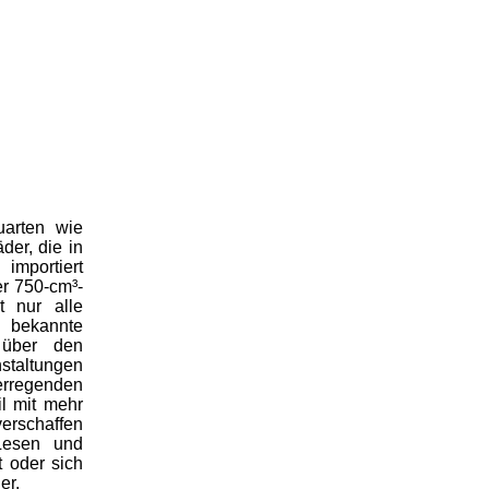
uarten wie
der, die in
importiert
er 750-cm³-
t nur alle
 bekannte
 über den
staltungen
nerregenden
il mit mehr
verschaffen
Lesen und
 oder sich
er.