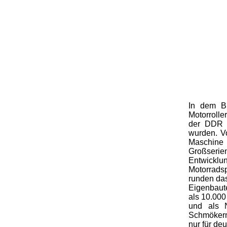
In dem Bu
Motorrolle
der DDR g
wurden. Vo
Maschine 
Großseri
Entwickl
Motorrads
runden das
Eigenbaute
als 10.000
und als 
Schmökern
nur für de